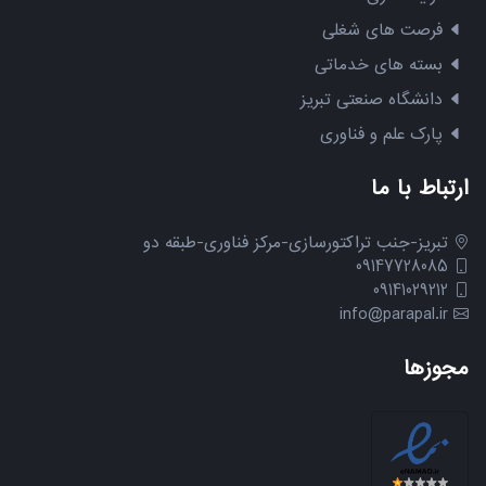
فرصت های شغلی
بسته های خدماتی
دانشگاه صنعتی تبریز
پارک علم و فناوری
ارتباط با ما
تبریز-جنب تراکتورسازی-مرکز فناوری-طبقه دو
09147728085
09141029212
info@parapal.ir
مجوزها