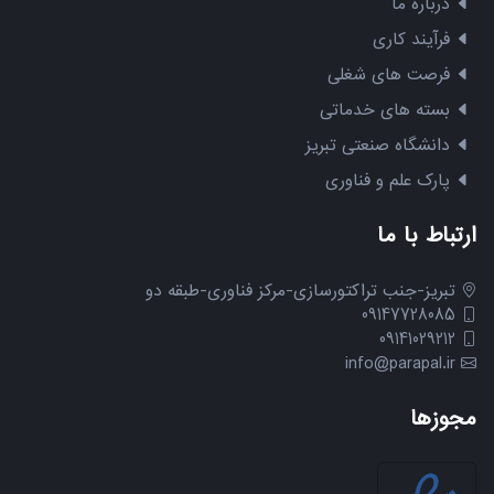
درباره ما
فرآیند کاری
فرصت های شغلی
بسته های خدماتی
دانشگاه صنعتی تبریز
پارک علم و فناوری
ارتباط با ما
تبریز-جنب تراکتورسازی-مرکز فناوری-طبقه دو
09147728085
09141029212
info@parapal.ir
مجوزها