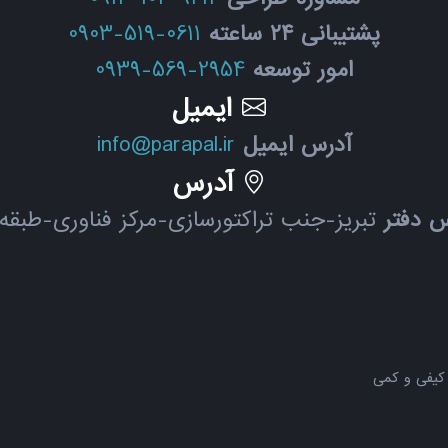
پشتیبانی ۲۴ ساعته
0903-519-0611
امور توسعه
0939-569-2954
ایمیل
آدرس ایمیل
info@parapal.ir
آدرس
س دفتر
تبریز-جنب تراکتورسازی-مرکز فناوری-طبقه
کیفی و کمی