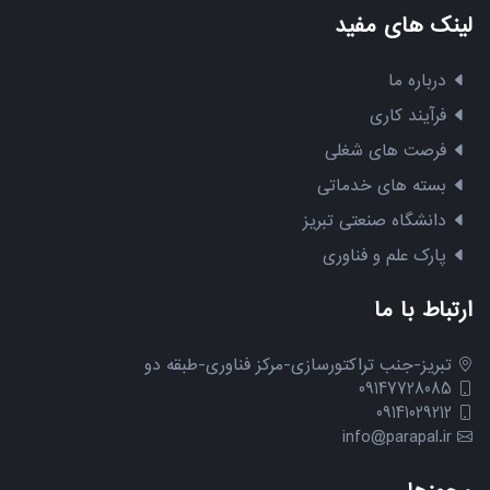
لینک های مفید
درباره ما
فرآیند کاری
فرصت های شغلی
بسته های خدماتی
دانشگاه صنعتی تبریز
پارک علم و فناوری
ارتباط با ما
تبریز-جنب تراکتورسازی-مرکز فناوری-طبقه دو
09147728085
09141029212
info@parapal.ir