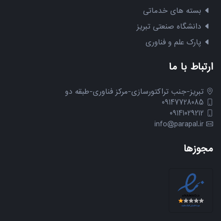
بسته های خدماتی
دانشگاه صنعتی تبریز
پارک علم و فناوری
ارتباط با ما
تبریز-جنب تراکتورسازی-مرکز فناوری-طبقه دو
09147728085
09141029212
info@parapal.ir
مجوزها