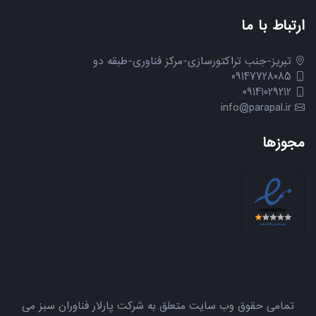
ارتباط با ما
تبریز-جنب تراکتورسازی-مرکز فناوری-طبقه دو
09147728085
09141029212
info@parapal.ir
مجوزها
تمامی حقوق وب سایت متعلق به شرکت پارلار فناوران سبز می